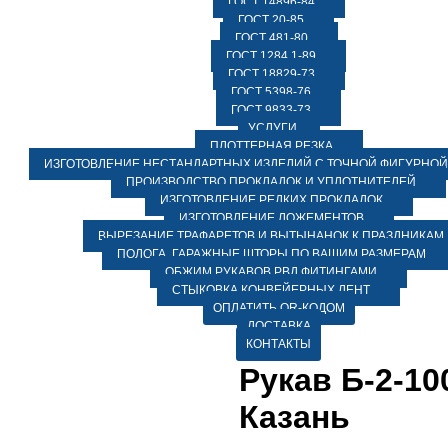
ГОСТ 14896-84
ГОСТ 20-85
ГОСТ 481-80
ГОСТ 1284.1-89
ГОСТ 18829-73
ГОСТ 5398-76
ГОСТ 9833-73
УСЛУГИ
ПЛОТТЕРНАЯ РЕЗКА
ИЗГОТОВЛЕНИЕ НЕСТАНДАРТНЫХ ИЗДЕЛИЙ С ТОЧНОЙ ФИГУРНОЙ
ПРОИЗВОДСТВО ПРОКЛАДОК И УПЛОТНИТЕЛЕЙ
ИЗГОТОВЛЕНИЕ РЕДКИХ ПРОКЛАДОК
ИЗГОТОВЛЕНИЕ ЛОЖЕМЕНТОВ
ВЫРЕЗАНИЕ ТРАФАРЕТОВ И ВЫТЫНАНОК К ПРАЗДНИКАМ
ПОЛОГА, ГАРАЖНЫЕ ШТОРЫ ПО ВАШИМ РАЗМЕРАМ
ОБЖИМ РУКАВОВ РВД ФИТИНГАМИ
СТЫКОВКА КОНВЕЙЕРНЫХ ЛЕНТ
ОПЛАТИТЬ QR-КОДОМ
ДОСТАВКА
КОНТАКТЫ
Рукав Б-2-10
Казань