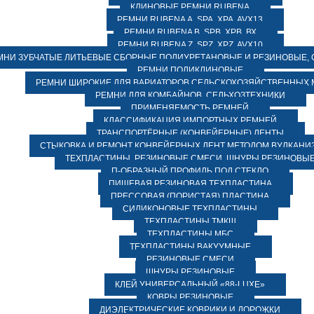
КЛИНОВЫЕ РЕМНИ RUBENA
РЕМНИ RUBENA А, SPA, XPA, AVX13
РЕМНИ RUBENA В, SPВ, ХPВ, ВХ
РЕМНИ RUBENA Z, SPZ, XPZ, AVX10
МНИ ЗУБЧАТЫЕ ЛИТЬЕВЫЕ СБОРНЫЕ ПОЛИУРЕТАНОВЫЕ И РЕЗИНОВЫЕ, 
РЕМНИ ПОЛИКЛИНОВЫЕ
РЕМНИ ШИРОКИЕ ДЛЯ ВАРИАТОРОВ СЕЛЬСКОХОЗЯЙСТВЕННЫХ
РЕМНИ ДЛЯ КОМБАЙНОВ, СЕЛЬХОЗТЕХНИКИ
ПРИМЕНЯЕМОСТЬ РЕМНЕЙ
КЛАССИФИКАЦИЯ ИМПОРТНЫХ РЕМНЕЙ
ТРАНСПОРТЁРНЫЕ (КОНВЕЙЕРНЫЕ) ЛЕНТЫ
СТЫКОВКА И РЕМОНТ КОНВЕЙЕРНЫХ ЛЕНТ МЕТОДОМ ВУЛКАНИ
ТЕХПЛАСТИНЫ, РЕЗИНОВЫЕ СМЕСИ, ШНУРЫ РЕЗИНОВЫ
П-ОБРАЗНЫЙ ПРОФИЛЬ ПОД СТЕКЛО
ПИЩЕВАЯ РЕЗИНОВАЯ ТЕХПЛАСТИНА
ПРЕССОВАЯ (ПОРИСТАЯ) ПЛАСТИНА
СИЛИКОНОВЫЕ ТЕХПЛАСТИНЫ
ТЕХПЛАСТИНЫ ТМКЩ
ТЕХПЛАСТИНЫ МБС
ТЕХПЛАСТИНЫ ВАКУУМНЫЕ
РЕЗИНОВЫЕ СМЕСИ
ШНУРЫ РЕЗИНОВЫЕ
КЛЕЙ УНИВЕРСАЛЬНЫЙ «88-LUXE»
КОВРЫ РЕЗИНОВЫЕ
ДИЭЛЕКТРИЧЕСКИЕ КОВРИКИ И ДОРОЖКИ