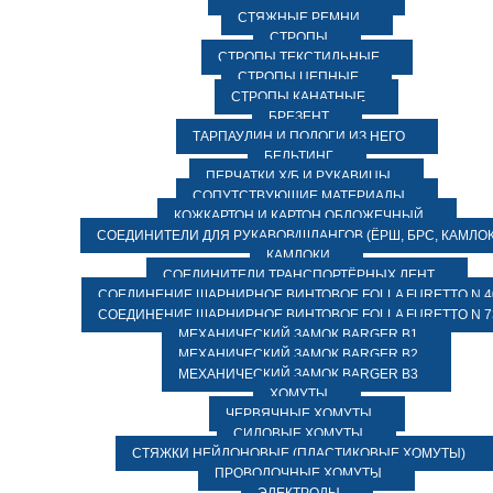
СТЯЖНЫЕ РЕМНИ
СТРОПЫ
СТРОПЫ ТЕКСТИЛЬНЫЕ
СТРОПЫ ЦЕПНЫЕ
СТРОПЫ КАНАТНЫЕ
БРЕЗЕНТ
ТАРПАУЛИН И ПОЛОГИ ИЗ НЕГО
БЕЛЬТИНГ
ПЕРЧАТКИ Х/Б И РУКАВИЦЫ
СОПУТСТВУЮЩИЕ МАТЕРИАЛЫ
КОЖКАРТОН И КАРТОН ОБЛОЖЕЧНЫЙ
СОЕДИНИТЕЛИ ДЛЯ РУКАВОВ/ШЛАНГОВ (ЁРШ, БРС, КАМЛОК
КАМЛОКИ
СОЕДИНИТЕЛИ ТРАНСПОРТЁРНЫХ ЛЕНТ
СОЕДИНЕНИЕ ШАРНИРНОЕ ВИНТОВОЕ FOLLA FURETTO N 4
СОЕДИНЕНИЕ ШАРНИРНОЕ ВИНТОВОЕ FOLLA FURETTO N 7
МЕХАНИЧЕСКИЙ ЗАМОК BARGER B1
МЕХАНИЧЕСКИЙ ЗАМОК BARGER B2
МЕХАНИЧЕСКИЙ ЗАМОК BARGER B3
ХОМУТЫ
ЧЕРВЯЧНЫЕ ХОМУТЫ
СИЛОВЫЕ ХОМУТЫ
СТЯЖКИ НЕЙЛОНОВЫЕ (ПЛАСТИКОВЫЕ ХОМУТЫ)
ПРОВОЛОЧНЫЕ ХОМУТЫ