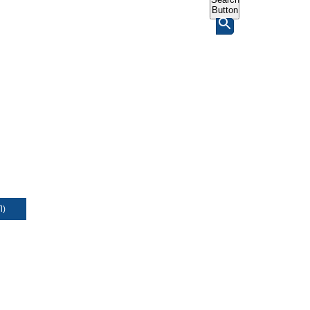
Button
Л)