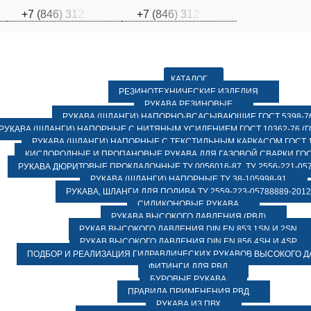
+
7
(
8
4
6
)
3
1
2
+
7
(
8
4
6
)
3
1
2
КАТАЛОГ
РЕЗИНОТЕХНИЧЕСКИЕ ИЗДЕЛИЯ
РУКАВА РЕЗИНОВЫЕ
РУКАВА (ШЛАНГИ) НАПОРНО-ВСАСЫВАЮЩИЕ ГОСТ 5398-7
РУКАВА (ШЛАНГИ) НАПОРНЫЕ С НИТЯНЫМ УСИЛЕНИЕМ ГОСТ 10362-76 (ГО
РУКАВА (ШЛАНГИ) НАПОРНЫЕ С ТЕКСТИЛЬНЫМ КАРКАСОМ ГОСТ 1
КИСЛОРОДНЫЕ И ПРОПАНОВЫЕ РУКАВА ДЛЯ ГАЗОВОЙ СВАРКИ ГОСТ
РУКАВА ДЮРИТОВЫЕ ПРОКЛАДОЧНЫЕ ТУ 0056016-87, ТУ 2556-221-057
РУКАВА (ШЛАНГИ) НАПОРНЫЕ ТУ 38-105998-91
РУКАВА, ШЛАНГИ ДЛЯ ПОЛИВА ТУ 2559-223-05788889-2012
СИЛИКОНОВЫЕ РУКАВА
РУКАВА ВЫСОКОГО ДАВЛЕНИЯ (РВД)
РУКАВ ВЫСОКОГО ДАВЛЕНИЯ DIN EN 853 1SN И 2SN
РУКАВ ВЫСОКОГО ДАВЛЕНИЯ DIN EN 856 4SH И 4SP
ПОДБОР И РЕАЛИЗАЦИЯ ГИДРАВЛИЧЕСКИХ РУКАВОВ ВЫСОКОГО 
ФИТИНГИ ДЛЯ РВД
БУРОВЫЕ РУКАВА
ПРАВИЛА ПРИМЕНЕНИЯ РВД
РУКАВА ИЗ ПВХ