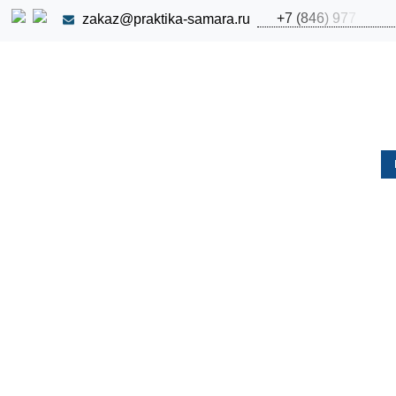
+
7
(
8
4
6
)
9
7
7
zakaz@praktika-samara.ru