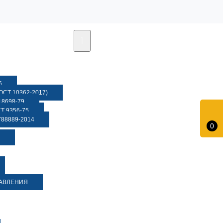
6
СТ 10362-2017)
8698-79
 9356-75
88889-2014
0
ДАВЛЕНИЯ