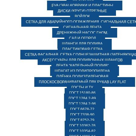
ЭЛЕКТРОДЫ
EVA (ЭВА) КОВРИКИ И ПЛАСТИНЫ
ДИСКИ (КРУГИ) ОТРЕЗНЫЕ
ВОЙЛОК
СЕТКА ДЛЯ АВАРИЙНОГО ОГРАЖДЕНИЯ, СИГНАЛЬНАЯ СЕТ
СИГНАЛЬНАЯ ЛЕНТА
ДРЕНАЖНЫЙ НАСОС ГНОМ.
САД И ОГОРОД
ШЛАНГИ ДЛЯ ПОЛИВА
ПЛАСТИКОВАЯ СЕТКА
СЕТКА ФАСАДНАЯ. СЕТКА СОЛНЦЕЗАЩИТНАЯ (ЗАТЕНЯЮЩАЯ
АКСЕССУАРЫ ДЛЯ ПОЛИВОЧНЫХ ШЛАНГОВ
ЛЕНТА “КАПЕЛЬНЫЙ ПОЛИВ”
ШПАГАТ ИЗ ПОЛИПРОПИЛЕНА
ПЛЁНКА ПОЛИЭТИЛЕНОВАЯ
ПЛОСКОСВОРАЧИВАЕМЫЙ ПВХ РУКАВ LAY FLAT
ГОСТЫ И ТУ
ГОСТ 15180-86
ГОСТ 1284.2-89
ГОСТ 1284.2-96
ГОСТ 6678-72
ГОСТ 7338-90
ГОСТ 8752-79
ГОСТ 10362-76
ГОСТ 10354-82