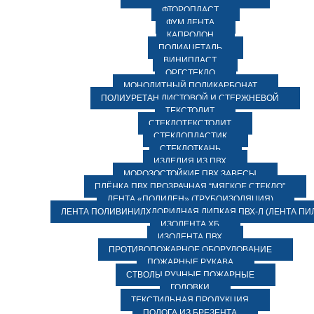
ФТОРОПЛАСТ
ФУМ ЛЕНТА
КАПРОЛОН
ПОЛИАЦЕТАЛЬ
ВИНИПЛАСТ
ОРГСТЕКЛО
МОНОЛИТНЫЙ ПОЛИКАРБОНАТ
ПОЛИУРЕТАН ЛИСТОВОЙ И СТЕРЖНЕВОЙ
ТЕКСТОЛИТ
СТЕКЛОТЕКСТОЛИТ
СТЕКЛОПЛАСТИК
СТЕКЛОТКАНЬ
ИЗДЕЛИЯ ИЗ ПВХ
МОРОЗОСТОЙКИЕ ПВХ ЗАВЕСЫ
ПЛЁНКА ПВХ ПРОЗРАЧНАЯ “МЯГКОЕ СТЕКЛО”
ЛЕНТА «ПОЛИЛЕН» (ТРУБОИЗОЛЯЦИЯ)
ЛЕНТА ПОЛИВИНИЛХЛОРИДНАЯ ЛИПКАЯ ПВХ-Л (ЛЕНТА ПИ
ИЗОЛЕНТА ХБ
ИЗОЛЕНТА ПВХ
ПРОТИВОПОЖАРНОЕ ОБОРУДОВАНИЕ
ПОЖАРНЫЕ РУКАВА
СТВОЛЫ РУЧНЫЕ ПОЖАРНЫЕ
ГОЛОВКИ
ТЕКСТИЛЬНАЯ ПРОДУКЦИЯ
ПОЛОГА ИЗ БРЕЗЕНТА