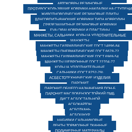
АВТОКОВРЫ РЕЗИНОВЫЕ
ПРОТИВОСКОЛЬЗЯЩИЕ КОВРИКИ-НАКЛАДКИ НА СТУПЕН
ЖИВОТНОВОДЧЕСКИЕ РЕЗИНОВЫЕ ПЛИТЫ
ВЛАГОВПИТЫВАЮЩИЕ КОВРИКИ ТИПА КОВРОЛИН
ГРЯЗЕЗАЩИТНЫЕ РЕЗИНОВЫЕ КОВРИКИ
EVA (ЭВА) КОВРИКИ И ПЛАСТИНЫ
МАНЖЕТЫ, САЛЬНИКИ, КОЛЬЦА УПЛОТНИТЕЛЬНЫЕ
МАНЖЕТЫ
МАНЖЕТЫ ГИДРАВЛИЧЕСКИЕ ГОСТ 14896-84
МАНЖЕТЫ ПНЕВМАТИЧЕСКИЕ ГОСТ 6678-72
МАНЖЕТЫ ГИДРАВЛИЧЕСКИЕ ГОСТ 6969-54
МАНЖЕТЫ ШЕВРОННЫЕ ГОСТ 22704-77
КОЛЬЦА УПЛОТНИТЕЛЬНЫЕ
САЛЬНИКИ (ГОСТ 8752-79)
АСБЕСТОТЕХНИЧЕСКИЕ ИЗДЕЛИЯ
ПАРОНИТ
ПАРОНИТ ОБЩЕГО НАЗНАЧЕНИЯ ПОН-Б
ПАРОНИТ МАСЛОБЕНЗОСТОЙКИЙ ПМБ
ЛИСТ АСБОСТАЛЬНОЙ
АСБОКАРТОН
АСБОТКАНЬ
АСБОШНУР
НАБИВКИ САЛЬНИКОВЫЕ
ЛЕНТЫ ТОРМОЗНЫЕ ТКАННЫЕ
ПОЛИМЕРНЫЕ МАТЕРИАЛЫ