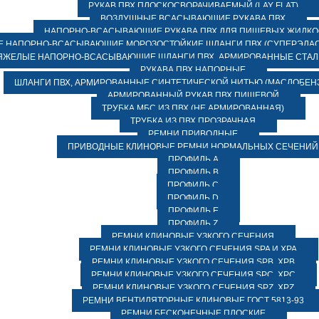
РУКАВ ПВХ ПЛОСКОСВОРАЧИВАЕМЫЙ (LAY FLAT)
ВОЗДУШНЫЕ ВСАСЫВАЮЩИЕ РУКАВА ПВХ
НАПОРНО-ВСАСЫВАЮЩИЕ РУКАВА ПВХ ДЛЯ ПИЩЕВЫХ ЖИДК
 НАПОРНО-ВСАСЫВАЮЩИЕ МОРОЗОСТОЙКИЕ ШЛАНГИ ПВХ (СУПЕРЭЛАС
ЯЖЕЛЫЕ НАПОРНО-ВСАСЫВАЮЩИЕ ШЛАНГИ ПВХ, АРМИРОВАННЫЕ СТА
РУКАВА ПВХ НАПОРНЫЕ
ШЛАНГИ ПВХ, АРМИРОВАННЫЕ СИНТЕТИЧЕСКОЙ НИТЬЮ (МАСЛОБЕН
АРМИРОВАННЫЙ РУКАВ ПВХ ПИЩЕВОЙ
ТРУБКА МБС ИЗ ПВХ (НЕ АРМИРОВАННАЯ)
ТРУБКА ИЗ ПВХ ПРОЗРАЧНАЯ
РЕМНИ ПРИВОДНЫЕ
ПРИВОДНЫЕ КЛИНОВЫЕ РЕМНИ НОРМАЛЬНЫХ СЕЧЕНИЙ
ПРОФИЛЬ A
ПРОФИЛЬ B
ПРОФИЛЬ C
ПРОФИЛЬ D
ПРОФИЛЬ E
ПРОФИЛЬ Z
РЕМНИ КЛИНОВЫЕ УЗКОГО СЕЧЕНИЯ
РЕМНИ КЛИНОВЫЕ УЗКОГО СЕЧЕНИЯ SPA И XPA
РЕМНИ КЛИНОВЫЕ УЗКОГО СЕЧЕНИЯ SPB, XPB
РЕМНИ КЛИНОВЫЕ УЗКОГО СЕЧЕНИЯ SPC, XPC
РЕМНИ КЛИНОВЫЕ УЗКОГО СЕЧЕНИЯ SPZ, XPZ
РЕМНИ ВЕНТИЛЯТОРНЫЕ КЛИНОВЫЕ ГОСТ 5813-93
РЕМНИ БЕСКОНЕЧНЫЕ ПЛОСКИЕ