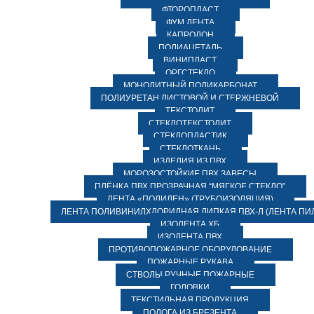
ФТОРОПЛАСТ
ФУМ ЛЕНТА
КАПРОЛОН
ПОЛИАЦЕТАЛЬ
ВИНИПЛАСТ
ОРГСТЕКЛО
МОНОЛИТНЫЙ ПОЛИКАРБОНАТ
ПОЛИУРЕТАН ЛИСТОВОЙ И СТЕРЖНЕВОЙ
ТЕКСТОЛИТ
СТЕКЛОТЕКСТОЛИТ
СТЕКЛОПЛАСТИК
СТЕКЛОТКАНЬ
ИЗДЕЛИЯ ИЗ ПВХ
МОРОЗОСТОЙКИЕ ПВХ ЗАВЕСЫ
ПЛЁНКА ПВХ ПРОЗРАЧНАЯ “МЯГКОЕ СТЕКЛО”
ЛЕНТА «ПОЛИЛЕН» (ТРУБОИЗОЛЯЦИЯ)
ЛЕНТА ПОЛИВИНИЛХЛОРИДНАЯ ЛИПКАЯ ПВХ-Л (ЛЕНТА ПИ
ИЗОЛЕНТА ХБ
ИЗОЛЕНТА ПВХ
ПРОТИВОПОЖАРНОЕ ОБОРУДОВАНИЕ
ПОЖАРНЫЕ РУКАВА
СТВОЛЫ РУЧНЫЕ ПОЖАРНЫЕ
ГОЛОВКИ
ТЕКСТИЛЬНАЯ ПРОДУКЦИЯ
ПОЛОГА ИЗ БРЕЗЕНТА