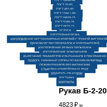
ГОСТ 14896-84
ГОСТ 20-85
ГОСТ 481-80
ГОСТ 1284.1-89
ГОСТ 18829-73
ГОСТ 5398-76
ГОСТ 9833-73
УСЛУГИ
ПЛОТТЕРНАЯ РЕЗКА
ИЗГОТОВЛЕНИЕ НЕСТАНДАРТНЫХ ИЗДЕЛИЙ С ТОЧНОЙ ФИГУРНОЙ
ПРОИЗВОДСТВО ПРОКЛАДОК И УПЛОТНИТЕЛЕЙ
ИЗГОТОВЛЕНИЕ РЕДКИХ ПРОКЛАДОК
ИЗГОТОВЛЕНИЕ ЛОЖЕМЕНТОВ
ВЫРЕЗАНИЕ ТРАФАРЕТОВ И ВЫТЫНАНОК К ПРАЗДНИКАМ
ПОЛОГА, ГАРАЖНЫЕ ШТОРЫ ПО ВАШИМ РАЗМЕРАМ
ОБЖИМ РУКАВОВ РВД ФИТИНГАМИ
СТЫКОВКА КОНВЕЙЕРНЫХ ЛЕНТ
ОПЛАТИТЬ QR-КОДОМ
ДОСТАВКА
КОНТАКТЫ
Рукав Б-2-20
4823
₽
/м