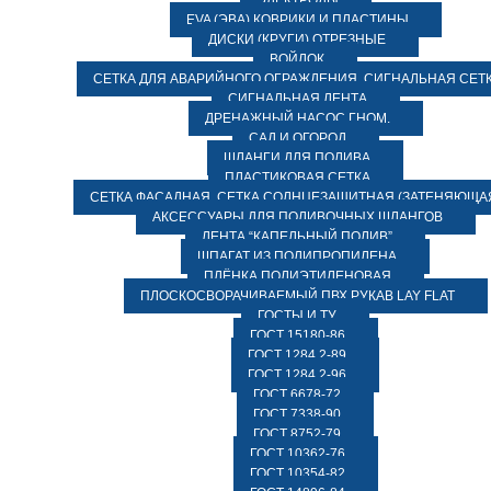
ЭЛЕКТРОДЫ
EVA (ЭВА) КОВРИКИ И ПЛАСТИНЫ
ДИСКИ (КРУГИ) ОТРЕЗНЫЕ
ВОЙЛОК
СЕТКА ДЛЯ АВАРИЙНОГО ОГРАЖДЕНИЯ, СИГНАЛЬНАЯ СЕТ
СИГНАЛЬНАЯ ЛЕНТА
ДРЕНАЖНЫЙ НАСОС ГНОМ.
САД И ОГОРОД
ШЛАНГИ ДЛЯ ПОЛИВА
ПЛАСТИКОВАЯ СЕТКА
СЕТКА ФАСАДНАЯ. СЕТКА СОЛНЦЕЗАЩИТНАЯ (ЗАТЕНЯЮЩАЯ
АКСЕССУАРЫ ДЛЯ ПОЛИВОЧНЫХ ШЛАНГОВ
ЛЕНТА “КАПЕЛЬНЫЙ ПОЛИВ”
ШПАГАТ ИЗ ПОЛИПРОПИЛЕНА
ПЛЁНКА ПОЛИЭТИЛЕНОВАЯ
ПЛОСКОСВОРАЧИВАЕМЫЙ ПВХ РУКАВ LAY FLAT
ГОСТЫ И ТУ
ГОСТ 15180-86
ГОСТ 1284.2-89
ГОСТ 1284.2-96
ГОСТ 6678-72
ГОСТ 7338-90
ГОСТ 8752-79
ГОСТ 10362-76
ГОСТ 10354-82