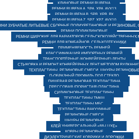
КЛИНОВЫЕ РЕМНИ RUBENA
РЕМНИ RUBENA А, SPA, XPA, AVX13
РЕМНИ RUBENA В, SPВ, ХPВ, ВХ
РЕМНИ RUBENA Z, SPZ, XPZ, AVX10
МНИ ЗУБЧАТЫЕ ЛИТЬЕВЫЕ СБОРНЫЕ ПОЛИУРЕТАНОВЫЕ И РЕЗИНОВЫЕ, 
РЕМНИ ПОЛИКЛИНОВЫЕ
РЕМНИ ШИРОКИЕ ДЛЯ ВАРИАТОРОВ СЕЛЬСКОХОЗЯЙСТВЕННЫХ
РЕМНИ ДЛЯ КОМБАЙНОВ, СЕЛЬХОЗТЕХНИКИ
ПРИМЕНЯЕМОСТЬ РЕМНЕЙ
КЛАССИФИКАЦИЯ ИМПОРТНЫХ РЕМНЕЙ
ТРАНСПОРТЁРНЫЕ (КОНВЕЙЕРНЫЕ) ЛЕНТЫ
СТЫКОВКА И РЕМОНТ КОНВЕЙЕРНЫХ ЛЕНТ МЕТОДОМ ВУЛКАНИ
ТЕХПЛАСТИНЫ, РЕЗИНОВЫЕ СМЕСИ, ШНУРЫ РЕЗИНОВЫ
П-ОБРАЗНЫЙ ПРОФИЛЬ ПОД СТЕКЛО
ПИЩЕВАЯ РЕЗИНОВАЯ ТЕХПЛАСТИНА
ПРЕССОВАЯ (ПОРИСТАЯ) ПЛАСТИНА
СИЛИКОНОВЫЕ ТЕХПЛАСТИНЫ
ТЕХПЛАСТИНЫ ТМКЩ
ТЕХПЛАСТИНЫ МБС
ТЕХПЛАСТИНЫ ВАКУУМНЫЕ
РЕЗИНОВЫЕ СМЕСИ
ШНУРЫ РЕЗИНОВЫЕ
КЛЕЙ УНИВЕРСАЛЬНЫЙ «88-LUXE»
КОВРЫ РЕЗИНОВЫЕ
ДИЭЛЕКТРИЧЕСКИЕ КОВРИКИ И ДОРОЖКИ