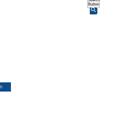
Button
Л)