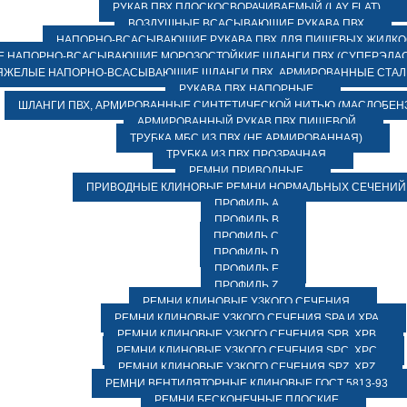
РУКАВ ПВХ ПЛОСКОСВОРАЧИВАЕМЫЙ (LAY FLAT)
ВОЗДУШНЫЕ ВСАСЫВАЮЩИЕ РУКАВА ПВХ
НАПОРНО-ВСАСЫВАЮЩИЕ РУКАВА ПВХ ДЛЯ ПИЩЕВЫХ ЖИДК
 НАПОРНО-ВСАСЫВАЮЩИЕ МОРОЗОСТОЙКИЕ ШЛАНГИ ПВХ (СУПЕРЭЛАС
ЯЖЕЛЫЕ НАПОРНО-ВСАСЫВАЮЩИЕ ШЛАНГИ ПВХ, АРМИРОВАННЫЕ СТА
РУКАВА ПВХ НАПОРНЫЕ
ШЛАНГИ ПВХ, АРМИРОВАННЫЕ СИНТЕТИЧЕСКОЙ НИТЬЮ (МАСЛОБЕН
АРМИРОВАННЫЙ РУКАВ ПВХ ПИЩЕВОЙ
ТРУБКА МБС ИЗ ПВХ (НЕ АРМИРОВАННАЯ)
ТРУБКА ИЗ ПВХ ПРОЗРАЧНАЯ
РЕМНИ ПРИВОДНЫЕ
ПРИВОДНЫЕ КЛИНОВЫЕ РЕМНИ НОРМАЛЬНЫХ СЕЧЕНИЙ
ПРОФИЛЬ A
ПРОФИЛЬ B
ПРОФИЛЬ C
ПРОФИЛЬ D
ПРОФИЛЬ E
ПРОФИЛЬ Z
РЕМНИ КЛИНОВЫЕ УЗКОГО СЕЧЕНИЯ
РЕМНИ КЛИНОВЫЕ УЗКОГО СЕЧЕНИЯ SPA И XPA
РЕМНИ КЛИНОВЫЕ УЗКОГО СЕЧЕНИЯ SPB, XPB
РЕМНИ КЛИНОВЫЕ УЗКОГО СЕЧЕНИЯ SPC, XPC
РЕМНИ КЛИНОВЫЕ УЗКОГО СЕЧЕНИЯ SPZ, XPZ
РЕМНИ ВЕНТИЛЯТОРНЫЕ КЛИНОВЫЕ ГОСТ 5813-93
РЕМНИ БЕСКОНЕЧНЫЕ ПЛОСКИЕ