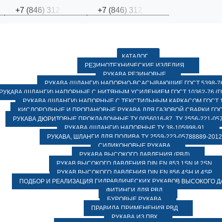
+
7
(
8
4
6
)
3
1
2
+
7
(
8
4
6
)
3
1
2
КАТАЛОГ
РЕЗИНОТЕХНИЧЕСКИЕ ИЗДЕЛИЯ
РУКАВА РЕЗИНОВЫЕ
РУКАВА (ШЛАНГИ) НАПОРНО-ВСАСЫВАЮЩИЕ ГОСТ 5398-7
РУКАВА (ШЛАНГИ) НАПОРНЫЕ С НИТЯНЫМ УСИЛЕНИЕМ ГОСТ 10362-76 (ГО
РУКАВА (ШЛАНГИ) НАПОРНЫЕ С ТЕКСТИЛЬНЫМ КАРКАСОМ ГОСТ 1
КИСЛОРОДНЫЕ И ПРОПАНОВЫЕ РУКАВА ДЛЯ ГАЗОВОЙ СВАРКИ ГОСТ
РУКАВА ДЮРИТОВЫЕ ПРОКЛАДОЧНЫЕ ТУ 0056016-87, ТУ 2556-221-057
РУКАВА (ШЛАНГИ) НАПОРНЫЕ ТУ 38-105998-91
РУКАВА, ШЛАНГИ ДЛЯ ПОЛИВА ТУ 2559-223-05788889-2012
СИЛИКОНОВЫЕ РУКАВА
РУКАВА ВЫСОКОГО ДАВЛЕНИЯ (РВД)
РУКАВ ВЫСОКОГО ДАВЛЕНИЯ DIN EN 853 1SN И 2SN
РУКАВ ВЫСОКОГО ДАВЛЕНИЯ DIN EN 856 4SH И 4SP
ПОДБОР И РЕАЛИЗАЦИЯ ГИДРАВЛИЧЕСКИХ РУКАВОВ ВЫСОКОГО 
ФИТИНГИ ДЛЯ РВД
БУРОВЫЕ РУКАВА
ПРАВИЛА ПРИМЕНЕНИЯ РВД
РУКАВА ИЗ ПВХ