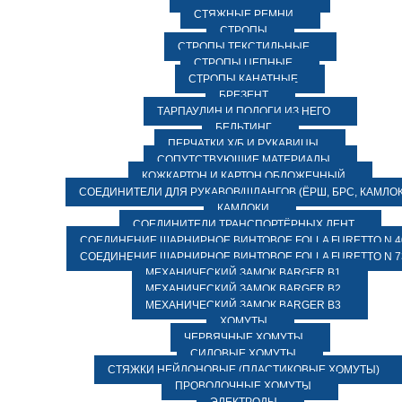
СТЯЖНЫЕ РЕМНИ
СТРОПЫ
СТРОПЫ ТЕКСТИЛЬНЫЕ
СТРОПЫ ЦЕПНЫЕ
СТРОПЫ КАНАТНЫЕ
БРЕЗЕНТ
ТАРПАУЛИН И ПОЛОГИ ИЗ НЕГО
БЕЛЬТИНГ
ПЕРЧАТКИ Х/Б И РУКАВИЦЫ
СОПУТСТВУЮЩИЕ МАТЕРИАЛЫ
КОЖКАРТОН И КАРТОН ОБЛОЖЕЧНЫЙ
СОЕДИНИТЕЛИ ДЛЯ РУКАВОВ/ШЛАНГОВ (ЁРШ, БРС, КАМЛОК
КАМЛОКИ
СОЕДИНИТЕЛИ ТРАНСПОРТЁРНЫХ ЛЕНТ
СОЕДИНЕНИЕ ШАРНИРНОЕ ВИНТОВОЕ FOLLA FURETTO N 4
СОЕДИНЕНИЕ ШАРНИРНОЕ ВИНТОВОЕ FOLLA FURETTO N 7
МЕХАНИЧЕСКИЙ ЗАМОК BARGER B1
МЕХАНИЧЕСКИЙ ЗАМОК BARGER B2
МЕХАНИЧЕСКИЙ ЗАМОК BARGER B3
ХОМУТЫ
ЧЕРВЯЧНЫЕ ХОМУТЫ
СИЛОВЫЕ ХОМУТЫ
СТЯЖКИ НЕЙЛОНОВЫЕ (ПЛАСТИКОВЫЕ ХОМУТЫ)
ПРОВОЛОЧНЫЕ ХОМУТЫ