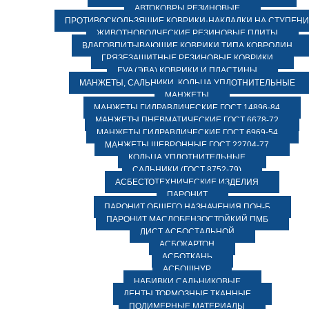
АВТОКОВРЫ РЕЗИНОВЫЕ
ПРОТИВОСКОЛЬЗЯЩИЕ КОВРИКИ-НАКЛАДКИ НА СТУПЕН
ЖИВОТНОВОДЧЕСКИЕ РЕЗИНОВЫЕ ПЛИТЫ
ВЛАГОВПИТЫВАЮЩИЕ КОВРИКИ ТИПА КОВРОЛИН
ГРЯЗЕЗАЩИТНЫЕ РЕЗИНОВЫЕ КОВРИКИ
EVA (ЭВА) КОВРИКИ И ПЛАСТИНЫ
МАНЖЕТЫ, САЛЬНИКИ, КОЛЬЦА УПЛОТНИТЕЛЬНЫЕ
МАНЖЕТЫ
МАНЖЕТЫ ГИДРАВЛИЧЕСКИЕ ГОСТ 14896-84
МАНЖЕТЫ ПНЕВМАТИЧЕСКИЕ ГОСТ 6678-72
МАНЖЕТЫ ГИДРАВЛИЧЕСКИЕ ГОСТ 6969-54
МАНЖЕТЫ ШЕВРОННЫЕ ГОСТ 22704-77
КОЛЬЦА УПЛОТНИТЕЛЬНЫЕ
САЛЬНИКИ (ГОСТ 8752-79)
АСБЕСТОТЕХНИЧЕСКИЕ ИЗДЕЛИЯ
ПАРОНИТ
ПАРОНИТ ОБЩЕГО НАЗНАЧЕНИЯ ПОН-Б
ПАРОНИТ МАСЛОБЕНЗОСТОЙКИЙ ПМБ
ЛИСТ АСБОСТАЛЬНОЙ
АСБОКАРТОН
АСБОТКАНЬ
АСБОШНУР
НАБИВКИ САЛЬНИКОВЫЕ
ЛЕНТЫ ТОРМОЗНЫЕ ТКАННЫЕ
ПОЛИМЕРНЫЕ МАТЕРИАЛЫ