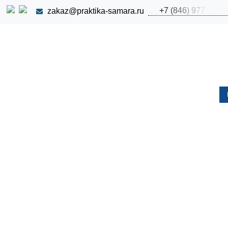
+
7
(
8
4
6
)
9
7
7
zakaz@praktika-samara.ru