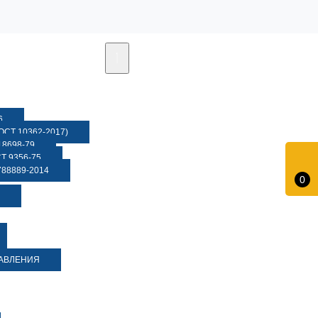
6
СТ 10362-2017)
8698-79
 9356-75
88889-2014
0
ДАВЛЕНИЯ