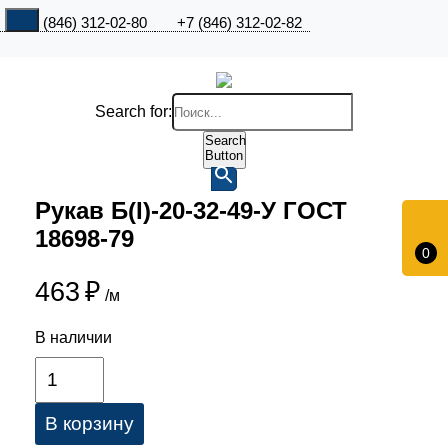
+7 (846) 312-02-80
+7 (846) 312-02-82
Search for:
Search
Button
Рукав Б(I)-20-32-49-У ГОСТ
18698-79
0
463
₽
/м
В наличии
В корзину