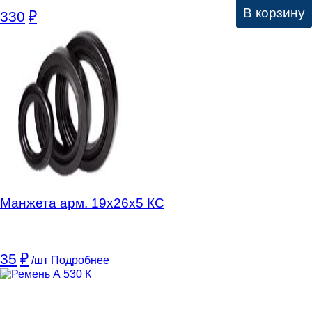
В корзину
330
₽
Манжета арм. 19х26х5 КC
35
₽
/шт
Подробнее