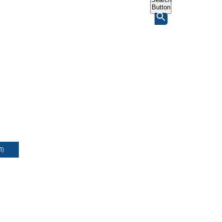
Button
Л)