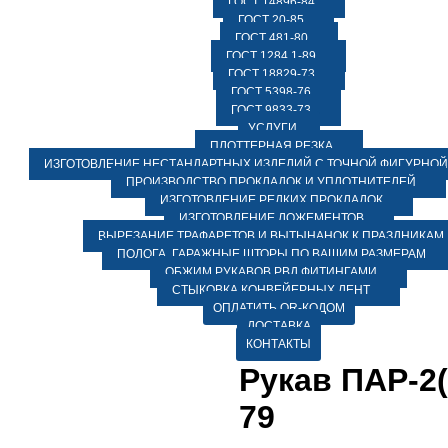
ГОСТ 14896-84
ГОСТ 20-85
ГОСТ 481-80
ГОСТ 1284.1-89
ГОСТ 18829-73
ГОСТ 5398-76
ГОСТ 9833-73
УСЛУГИ
ПЛОТТЕРНАЯ РЕЗКА
ИЗГОТОВЛЕНИЕ НЕСТАНДАРТНЫХ ИЗДЕЛИЙ С ТОЧНОЙ ФИГУРНОЙ
ПРОИЗВОДСТВО ПРОКЛАДОК И УПЛОТНИТЕЛЕЙ
ИЗГОТОВЛЕНИЕ РЕДКИХ ПРОКЛАДОК
ИЗГОТОВЛЕНИЕ ЛОЖЕМЕНТОВ
ВЫРЕЗАНИЕ ТРАФАРЕТОВ И ВЫТЫНАНОК К ПРАЗДНИКАМ
ПОЛОГА, ГАРАЖНЫЕ ШТОРЫ ПО ВАШИМ РАЗМЕРАМ
ОБЖИМ РУКАВОВ РВД ФИТИНГАМИ
СТЫКОВКА КОНВЕЙЕРНЫХ ЛЕНТ
ОПЛАТИТЬ QR-КОДОМ
ДОСТАВКА
КОНТАКТЫ
Рукав ПАР-2(
79