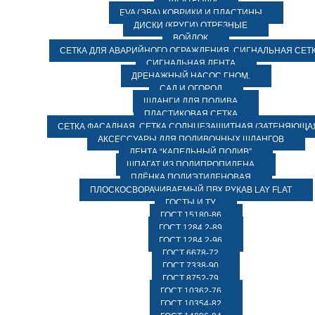
ЭЛЕКТРОДЫ
EVA (ЭВА) КОВРИКИ И ПЛАСТИНЫ
ДИСКИ (КРУГИ) ОТРЕЗНЫЕ
ВОЙЛОК
СЕТКА ДЛЯ АВАРИЙНОГО ОГРАЖДЕНИЯ, СИГНАЛЬНАЯ СЕТ
СИГНАЛЬНАЯ ЛЕНТА
ДРЕНАЖНЫЙ НАСОС ГНОМ.
САД И ОГОРОД
ШЛАНГИ ДЛЯ ПОЛИВА
ПЛАСТИКОВАЯ СЕТКА
СЕТКА ФАСАДНАЯ. СЕТКА СОЛНЦЕЗАЩИТНАЯ (ЗАТЕНЯЮЩАЯ
АКСЕССУАРЫ ДЛЯ ПОЛИВОЧНЫХ ШЛАНГОВ
ЛЕНТА “КАПЕЛЬНЫЙ ПОЛИВ”
ШПАГАТ ИЗ ПОЛИПРОПИЛЕНА
ПЛЁНКА ПОЛИЭТИЛЕНОВАЯ
ПЛОСКОСВОРАЧИВАЕМЫЙ ПВХ РУКАВ LAY FLAT
ГОСТЫ И ТУ
ГОСТ 15180-86
ГОСТ 1284.2-89
ГОСТ 1284.2-96
ГОСТ 6678-72
ГОСТ 7338-90
ГОСТ 8752-79
ГОСТ 10362-76
ГОСТ 10354-82