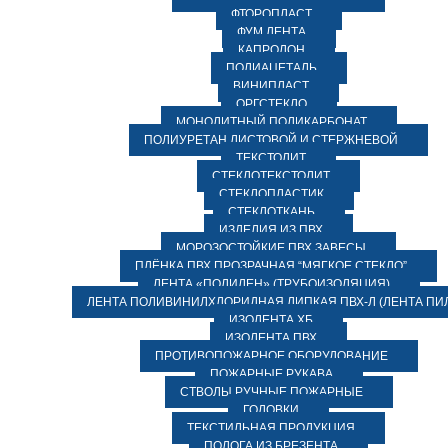
ФТОРОПЛАСТ
ФУМ ЛЕНТА
КАПРОЛОН
ПОЛИАЦЕТАЛЬ
ВИНИПЛАСТ
ОРГСТЕКЛО
МОНОЛИТНЫЙ ПОЛИКАРБОНАТ
ПОЛИУРЕТАН ЛИСТОВОЙ И СТЕРЖНЕВОЙ
ТЕКСТОЛИТ
СТЕКЛОТЕКСТОЛИТ
СТЕКЛОПЛАСТИК
СТЕКЛОТКАНЬ
ИЗДЕЛИЯ ИЗ ПВХ
МОРОЗОСТОЙКИЕ ПВХ ЗАВЕСЫ
ПЛЁНКА ПВХ ПРОЗРАЧНАЯ “МЯГКОЕ СТЕКЛО”
ЛЕНТА «ПОЛИЛЕН» (ТРУБОИЗОЛЯЦИЯ)
ЛЕНТА ПОЛИВИНИЛХЛОРИДНАЯ ЛИПКАЯ ПВХ-Л (ЛЕНТА ПИ
ИЗОЛЕНТА ХБ
ИЗОЛЕНТА ПВХ
ПРОТИВОПОЖАРНОЕ ОБОРУДОВАНИЕ
ПОЖАРНЫЕ РУКАВА
СТВОЛЫ РУЧНЫЕ ПОЖАРНЫЕ
ГОЛОВКИ
ТЕКСТИЛЬНАЯ ПРОДУКЦИЯ
ПОЛОГА ИЗ БРЕЗЕНТА