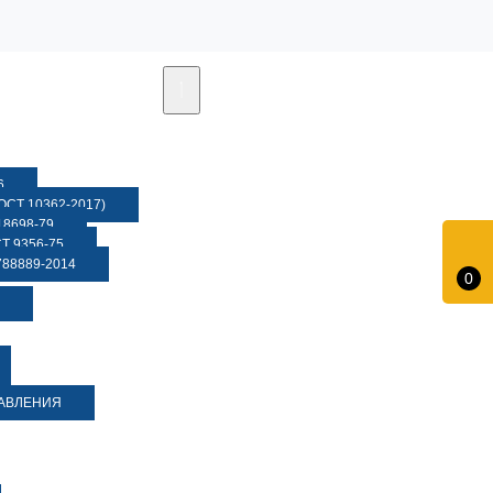
6
СТ 10362-2017)
8698-79
 9356-75
88889-2014
0
ДАВЛЕНИЯ