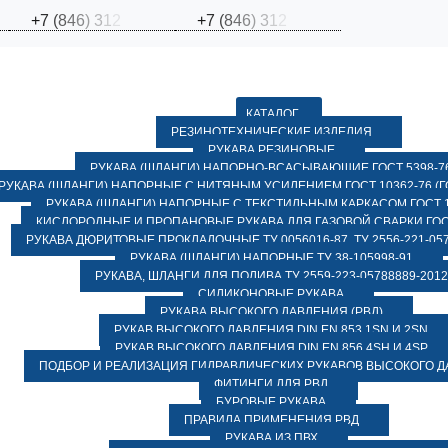
+
7
(
8
4
6
)
3
1
2
+
7
(
8
4
6
)
3
1
2
КАТАЛОГ
РЕЗИНОТЕХНИЧЕСКИЕ ИЗДЕЛИЯ
РУКАВА РЕЗИНОВЫЕ
РУКАВА (ШЛАНГИ) НАПОРНО-ВСАСЫВАЮЩИЕ ГОСТ 5398-7
РУКАВА (ШЛАНГИ) НАПОРНЫЕ С НИТЯНЫМ УСИЛЕНИЕМ ГОСТ 10362-76 (ГО
РУКАВА (ШЛАНГИ) НАПОРНЫЕ С ТЕКСТИЛЬНЫМ КАРКАСОМ ГОСТ 1
КИСЛОРОДНЫЕ И ПРОПАНОВЫЕ РУКАВА ДЛЯ ГАЗОВОЙ СВАРКИ ГОСТ
РУКАВА ДЮРИТОВЫЕ ПРОКЛАДОЧНЫЕ ТУ 0056016-87, ТУ 2556-221-057
РУКАВА (ШЛАНГИ) НАПОРНЫЕ ТУ 38-105998-91
РУКАВА, ШЛАНГИ ДЛЯ ПОЛИВА ТУ 2559-223-05788889-2012
СИЛИКОНОВЫЕ РУКАВА
РУКАВА ВЫСОКОГО ДАВЛЕНИЯ (РВД)
РУКАВ ВЫСОКОГО ДАВЛЕНИЯ DIN EN 853 1SN И 2SN
РУКАВ ВЫСОКОГО ДАВЛЕНИЯ DIN EN 856 4SH И 4SP
ПОДБОР И РЕАЛИЗАЦИЯ ГИДРАВЛИЧЕСКИХ РУКАВОВ ВЫСОКОГО 
ФИТИНГИ ДЛЯ РВД
БУРОВЫЕ РУКАВА
ПРАВИЛА ПРИМЕНЕНИЯ РВД
РУКАВА ИЗ ПВХ