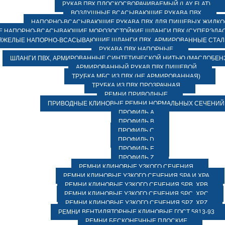
РУКАВ ПВХ ПЛОСКОСВОРАЧИВАЕМЫЙ (LAY FLAT)
ВОЗДУШНЫЕ ВСАСЫВАЮЩИЕ РУКАВА ПВХ
НАПОРНО-ВСАСЫВАЮЩИЕ РУКАВА ПВХ ДЛЯ ПИЩЕВЫХ ЖИДК
 НАПОРНО-ВСАСЫВАЮЩИЕ МОРОЗОСТОЙКИЕ ШЛАНГИ ПВХ (СУПЕРЭЛАС
ЯЖЕЛЫЕ НАПОРНО-ВСАСЫВАЮЩИЕ ШЛАНГИ ПВХ, АРМИРОВАННЫЕ СТА
РУКАВА ПВХ НАПОРНЫЕ
ШЛАНГИ ПВХ, АРМИРОВАННЫЕ СИНТЕТИЧЕСКОЙ НИТЬЮ (МАСЛОБЕН
АРМИРОВАННЫЙ РУКАВ ПВХ ПИЩЕВОЙ
ТРУБКА МБС ИЗ ПВХ (НЕ АРМИРОВАННАЯ)
ТРУБКА ИЗ ПВХ ПРОЗРАЧНАЯ
РЕМНИ ПРИВОДНЫЕ
ПРИВОДНЫЕ КЛИНОВЫЕ РЕМНИ НОРМАЛЬНЫХ СЕЧЕНИЙ
ПРОФИЛЬ A
ПРОФИЛЬ B
ПРОФИЛЬ C
ПРОФИЛЬ D
ПРОФИЛЬ E
ПРОФИЛЬ Z
РЕМНИ КЛИНОВЫЕ УЗКОГО СЕЧЕНИЯ
РЕМНИ КЛИНОВЫЕ УЗКОГО СЕЧЕНИЯ SPA И XPA
РЕМНИ КЛИНОВЫЕ УЗКОГО СЕЧЕНИЯ SPB, XPB
РЕМНИ КЛИНОВЫЕ УЗКОГО СЕЧЕНИЯ SPC, XPC
РЕМНИ КЛИНОВЫЕ УЗКОГО СЕЧЕНИЯ SPZ, XPZ
РЕМНИ ВЕНТИЛЯТОРНЫЕ КЛИНОВЫЕ ГОСТ 5813-93
РЕМНИ БЕСКОНЕЧНЫЕ ПЛОСКИЕ