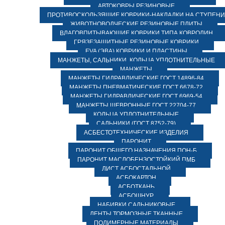
АВТОКОВРЫ РЕЗИНОВЫЕ
ПРОТИВОСКОЛЬЗЯЩИЕ КОВРИКИ-НАКЛАДКИ НА СТУПЕН
ЖИВОТНОВОДЧЕСКИЕ РЕЗИНОВЫЕ ПЛИТЫ
ВЛАГОВПИТЫВАЮЩИЕ КОВРИКИ ТИПА КОВРОЛИН
ГРЯЗЕЗАЩИТНЫЕ РЕЗИНОВЫЕ КОВРИКИ
EVA (ЭВА) КОВРИКИ И ПЛАСТИНЫ
МАНЖЕТЫ, САЛЬНИКИ, КОЛЬЦА УПЛОТНИТЕЛЬНЫЕ
МАНЖЕТЫ
МАНЖЕТЫ ГИДРАВЛИЧЕСКИЕ ГОСТ 14896-84
МАНЖЕТЫ ПНЕВМАТИЧЕСКИЕ ГОСТ 6678-72
МАНЖЕТЫ ГИДРАВЛИЧЕСКИЕ ГОСТ 6969-54
МАНЖЕТЫ ШЕВРОННЫЕ ГОСТ 22704-77
КОЛЬЦА УПЛОТНИТЕЛЬНЫЕ
САЛЬНИКИ (ГОСТ 8752-79)
АСБЕСТОТЕХНИЧЕСКИЕ ИЗДЕЛИЯ
ПАРОНИТ
ПАРОНИТ ОБЩЕГО НАЗНАЧЕНИЯ ПОН-Б
ПАРОНИТ МАСЛОБЕНЗОСТОЙКИЙ ПМБ
ЛИСТ АСБОСТАЛЬНОЙ
АСБОКАРТОН
АСБОТКАНЬ
АСБОШНУР
НАБИВКИ САЛЬНИКОВЫЕ
ЛЕНТЫ ТОРМОЗНЫЕ ТКАННЫЕ
ПОЛИМЕРНЫЕ МАТЕРИАЛЫ