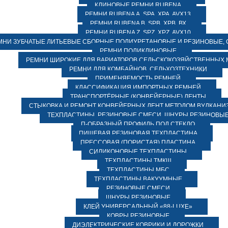
КЛИНОВЫЕ РЕМНИ RUBENA
РЕМНИ RUBENA А, SPA, XPA, AVX13
РЕМНИ RUBENA В, SPВ, ХPВ, ВХ
РЕМНИ RUBENA Z, SPZ, XPZ, AVX10
МНИ ЗУБЧАТЫЕ ЛИТЬЕВЫЕ СБОРНЫЕ ПОЛИУРЕТАНОВЫЕ И РЕЗИНОВЫЕ, 
РЕМНИ ПОЛИКЛИНОВЫЕ
РЕМНИ ШИРОКИЕ ДЛЯ ВАРИАТОРОВ СЕЛЬСКОХОЗЯЙСТВЕННЫХ
РЕМНИ ДЛЯ КОМБАЙНОВ, СЕЛЬХОЗТЕХНИКИ
ПРИМЕНЯЕМОСТЬ РЕМНЕЙ
КЛАССИФИКАЦИЯ ИМПОРТНЫХ РЕМНЕЙ
ТРАНСПОРТЁРНЫЕ (КОНВЕЙЕРНЫЕ) ЛЕНТЫ
СТЫКОВКА И РЕМОНТ КОНВЕЙЕРНЫХ ЛЕНТ МЕТОДОМ ВУЛКАНИ
ТЕХПЛАСТИНЫ, РЕЗИНОВЫЕ СМЕСИ, ШНУРЫ РЕЗИНОВЫ
П-ОБРАЗНЫЙ ПРОФИЛЬ ПОД СТЕКЛО
ПИЩЕВАЯ РЕЗИНОВАЯ ТЕХПЛАСТИНА
ПРЕССОВАЯ (ПОРИСТАЯ) ПЛАСТИНА
СИЛИКОНОВЫЕ ТЕХПЛАСТИНЫ
ТЕХПЛАСТИНЫ ТМКЩ
ТЕХПЛАСТИНЫ МБС
ТЕХПЛАСТИНЫ ВАКУУМНЫЕ
РЕЗИНОВЫЕ СМЕСИ
ШНУРЫ РЕЗИНОВЫЕ
КЛЕЙ УНИВЕРСАЛЬНЫЙ «88-LUXE»
КОВРЫ РЕЗИНОВЫЕ
ДИЭЛЕКТРИЧЕСКИЕ КОВРИКИ И ДОРОЖКИ