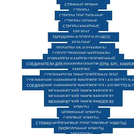
СТЯЖНЫЕ РЕМНИ
СТРОПЫ
СТРОПЫ ТЕКСТИЛЬНЫЕ
СТРОПЫ ЦЕПНЫЕ
СТРОПЫ КАНАТНЫЕ
БРЕЗЕНТ
ТАРПАУЛИН И ПОЛОГИ ИЗ НЕГО
БЕЛЬТИНГ
ПЕРЧАТКИ Х/Б И РУКАВИЦЫ
СОПУТСТВУЮЩИЕ МАТЕРИАЛЫ
КОЖКАРТОН И КАРТОН ОБЛОЖЕЧНЫЙ
СОЕДИНИТЕЛИ ДЛЯ РУКАВОВ/ШЛАНГОВ (ЁРШ, БРС, КАМЛОК
КАМЛОКИ
СОЕДИНИТЕЛИ ТРАНСПОРТЁРНЫХ ЛЕНТ
СОЕДИНЕНИЕ ШАРНИРНОЕ ВИНТОВОЕ FOLLA FURETTO N 4
СОЕДИНЕНИЕ ШАРНИРНОЕ ВИНТОВОЕ FOLLA FURETTO N 7
МЕХАНИЧЕСКИЙ ЗАМОК BARGER B1
МЕХАНИЧЕСКИЙ ЗАМОК BARGER B2
МЕХАНИЧЕСКИЙ ЗАМОК BARGER B3
ХОМУТЫ
ЧЕРВЯЧНЫЕ ХОМУТЫ
СИЛОВЫЕ ХОМУТЫ
СТЯЖКИ НЕЙЛОНОВЫЕ (ПЛАСТИКОВЫЕ ХОМУТЫ)
ПРОВОЛОЧНЫЕ ХОМУТЫ