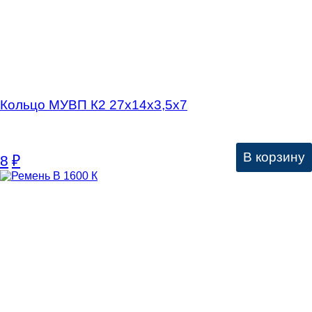
Кольцо МУВП К2 27х14х3,5х7
В корзину
8
₽