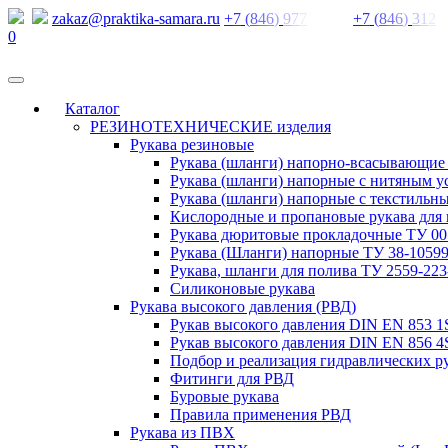
zakaz@praktika-samara.ru
+
7
(
8
4
6
)
9
7
7
+
7
(
8
4
6
)
3
1
2
0
Каталог
РЕЗИНОТЕХНИЧЕСКИЕ изделия
Рукава резиновые
Рукава (шланги) напорно-всасывающие
Рукава (шланги) напорные с нитяным 
Рукава (шланги) напорные с текстильн
Кислородные и пропановые рукава для 
Рукава дюритовые прокладочные ТУ 005
Рукава (Шланги) напорные ТУ 38-10599
Рукава, шланги для полива ТУ 2559-223
Силиконовые рукава
Рукава высокого давления (РВД)
Рукав высокого давления DIN EN 853 
Рукав высокого давления DIN EN 856 4
Подбор и реализация гидравлических р
Фитинги для РВД
Буровые рукава
Правила применения РВД
Рукава из ПВХ