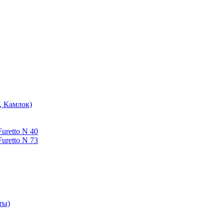
, Камлок)
uretto N 40
uretto N 73
ты)