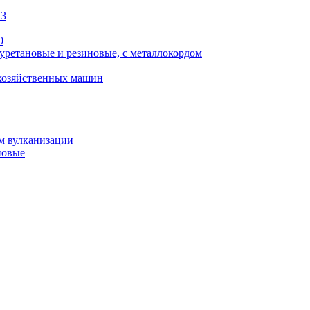
13
0
уретановые и резиновые, с металлокордом
охозяйственных машин
м вулканизации
новые