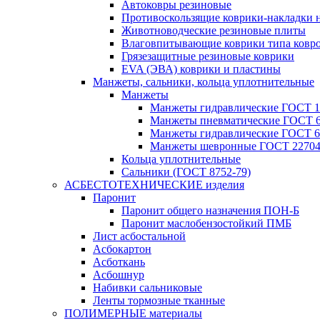
Автоковры резиновые
Противоскользящие коврики-накладки 
Животноводческие резиновые плиты
Влаговпитывающие коврики типа ковр
Грязезащитные резиновые коврики
EVA (ЭВА) коврики и пластины
Манжеты, сальники, кольца уплотнительные
Манжеты
Манжеты гидравлические ГОСТ 1
Манжеты пневматические ГОСТ 6
Манжеты гидравлические ГОСТ 6
Манжеты шевронные ГОСТ 22704
Кольца уплотнительные
Сальники (ГОСТ 8752-79)
АСБЕСТОТЕХНИЧЕСКИЕ изделия
Паронит
Паронит общего назначения ПОН-Б
Паронит маслобензостойкий ПМБ
Лист асбостальной
Асбокартон
Асботкань
Асбошнур
Набивки сальниковые
Ленты тормозные тканные
ПОЛИМЕРНЫЕ материалы