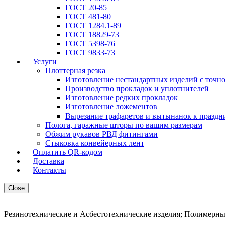
ГОСТ 20-85
ГОСТ 481-80
ГОСТ 1284.1-89
ГОСТ 18829-73
ГОСТ 5398-76
ГОСТ 9833-73
Услуги
Плоттерная резка
Изготовление нестандартных изделий с точн
Производство прокладок и уплотнителей
Изготовление редких прокладок
Изготовление ложементов
Вырезание трафаретов и вытынанок к праздн
Полога, гаражные шторы по вашим размерам
Обжим рукавов РВД фитингами
Стыковка конвейерных лент
Оплатить QR-кодом
Доставка
Контакты
Close
Резинотехнические и Асбестотехнические изделия; Полимерны