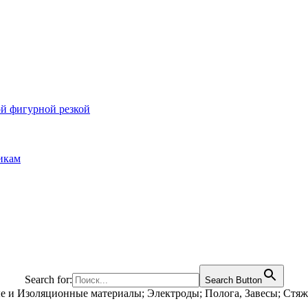
ой фигурной резкой
икам
Search for:
Search Button
е и Изоляционные материалы; Электроды; Полога, Завесы; Стя