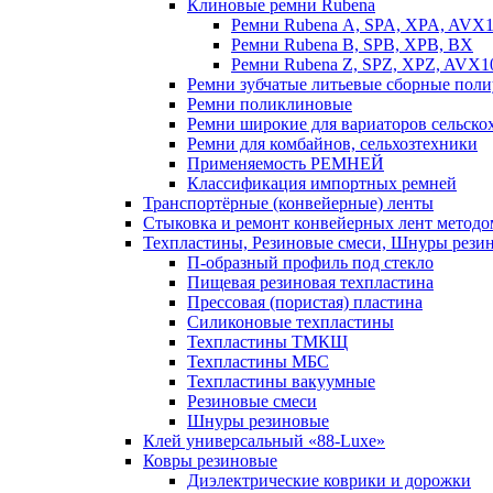
Клиновые ремни Rubena
Ремни Rubena А, SPA, XPA, AVX
Ремни Rubena В, SPВ, ХPВ, ВХ
Ремни Rubena Z, SPZ, XPZ, AVX1
Ремни зубчатые литьевые сборные поли
Ремни поликлиновые
Ремни широкие для вариаторов сельск
Ремни для комбайнов, сельхозтехники
Применяемость РЕМНЕЙ
Классификация импортных ремней
Транспортёрные (конвейерные) ленты
Стыковка и ремонт конвейерных лент методо
Техпластины, Резиновые смеси, Шнуры рези
П-образный профиль под стекло
Пищевая резиновая техпластина
Прессовая (пористая) пластина
Силиконовые техпластины
Техпластины ТМКЩ
Техпластины МБС
Техпластины вакуумные
Резиновые смеси
Шнуры резиновые
Клей универсальный «88-Luxe»
Ковры резиновые
Диэлектрические коврики и дорожки