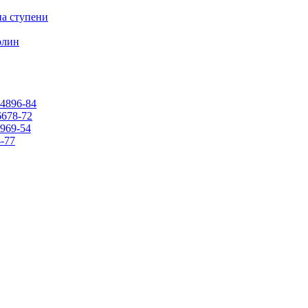
на ступени
олин
4896-84
678-72
969-54
-77