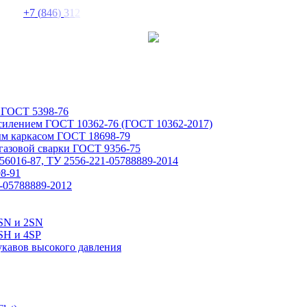
+
7
(
8
4
6
)
3
1
2
 ГОСТ 5398-76
усилением ГОСТ 10362-76 (ГОСТ 10362-2017)
ым каркасом ГОСТ 18698-79
газовой сварки ГОСТ 9356-75
6016-87, ТУ 2556-221-05788889-2014
8-91
-05788889-2012
1SN и 2SN
SH и 4SP
укавов высокого давления