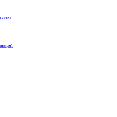
 сетка
яющая).