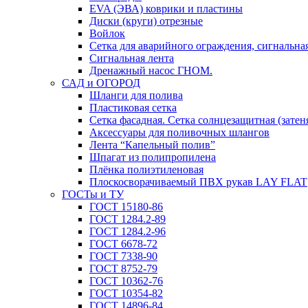
EVA (ЭВА) коврики и пластины
Диски (круги) отрезные
Войлок
Сетка для аварийного ограждения, сигнальная
Сигнальная лента
Дренажный насос ГНОМ.
САД и ОГОРОД
Шланги для полива
Пластиковая сетка
Сетка фасадная. Сетка солнцезащитная (затен
Аксессуары для поливочных шлангов
Лента “Капельный полив”
Шпагат из полипропилена
Плёнка полиэтиленовая
Плоскосворачиваемый ПВХ рукав LAY FLAT
ГОСТы и ТУ
ГОСТ 15180-86
ГОСТ 1284.2-89
ГОСТ 1284.2-96
ГОСТ 6678-72
ГОСТ 7338-90
ГОСТ 8752-79
ГОСТ 10362-76
ГОСТ 10354-82
ГОСТ 14896-84