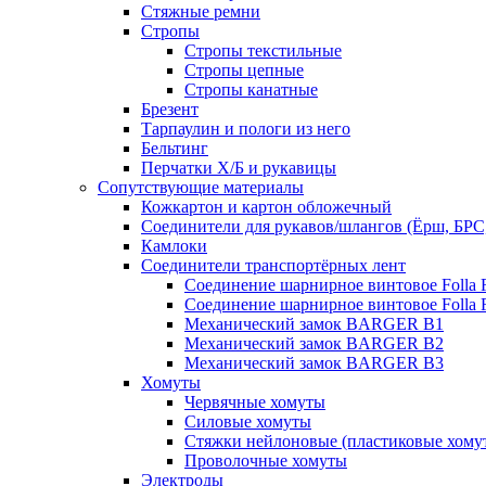
Стяжные ремни
Стропы
Стропы текстильные
Стропы цепные
Стропы канатные
Брезент
Тарпаулин и пологи из него
Бельтинг
Перчатки Х/Б и рукавицы
Сопутствующие материалы
Кожкартон и картон обложечный
Соединители для рукавов/шлангов (Ёрш, БРС
Камлоки
Соединители транспортёрных лент
Соединение шарнирное винтовое Folla F
Соединение шарнирное винтовое Folla F
Механический замок BARGER B1
Механический замок BARGER B2
Механический замок BARGER B3
Хомуты
Червячные хомуты
Силовые хомуты
Стяжки нейлоновые (пластиковые хому
Проволочные хомуты
Электроды