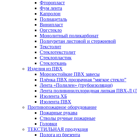
Фторопласт
Фум лента
Капролон
Полиацеталь
Винипласт
Оргстекло
Монолитный поликарбонат
Полиуретан листовой и стержневой
Текстолит
Стеклотекстолит
Стеклопластик
Стеклоткань
Изделия из ПВХ
Морозостойкие ПВХ завесы
Плёнка ПВХ прозрачная “мягкое стекло”
Лента «Полилен» (трубоизоляция)
Лента поливинилхлоридная липкая ПВХ-Л (
Изолента ХБ
Изолента ПВХ
Противопожарное оборудование
Пожарные рукава
Стволы ручные пожарные
Головки
ТЕКСТИЛЬНАЯ продукция
Полога из брезента