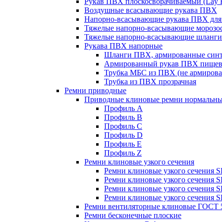
Рукав ПВХ плоскосворачиваемый (Lay F
Воздушные всасывающие рукава ПВХ
Напорно-всасывающие рукава ПВХ для
Тяжелые напорно-всасывающие морозос
Тяжелые напорно-всасывающие шланги
Рукава ПВХ напорные
Шланги ПВХ, армированные синте
Армированный рукав ПВХ пище
Трубка МБС из ПВХ (не армирова
Трубка из ПВХ прозрачная
Ремни приводные
Приводные клиновые ремни нормальны
Профиль A
Профиль B
Профиль C
Профиль D
Профиль E
Профиль Z
Ремни клиновые узкого сечения
Ремни клиновые узкого сечения 
Ремни клиновые узкого сечения 
Ремни клиновые узкого сечения 
Ремни клиновые узкого сечения 
Ремни вентиляторные клиновые ГОСТ 
Ремни бесконечные плоские