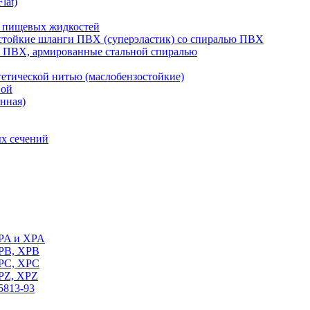
lat)
 пищевых жидкостей
тойкие шланги ПВХ (суперэластик) со спиралью ПВХ
 ПВХ, армированные стальной спиралью
тической нитью (маслобензостойкие)
вой
нная)
х сечений
SPA и XPA
SPB, XPB
SPC, XPC
SPZ, XPZ
5813-93