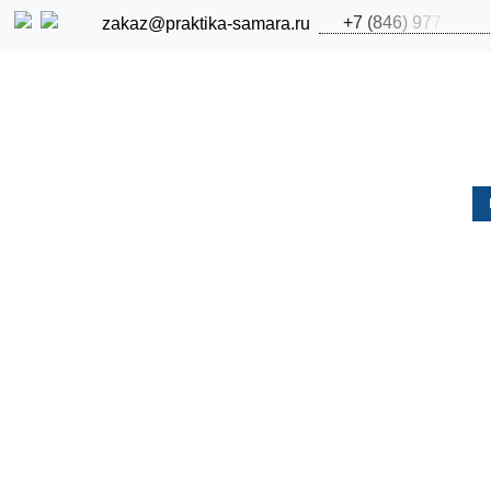
+
7
(
8
4
6
)
9
7
7
zakaz@praktika-samara.ru