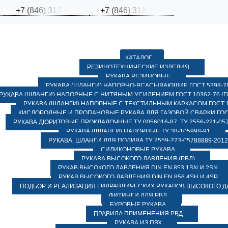
+
7
(
8
4
6
)
3
1
2
+
7
(
8
4
6
)
3
1
2
КАТАЛОГ
РЕЗИНОТЕХНИЧЕСКИЕ ИЗДЕЛИЯ
РУКАВА РЕЗИНОВЫЕ
РУКАВА (ШЛАНГИ) НАПОРНО-ВСАСЫВАЮЩИЕ ГОСТ 5398-7
РУКАВА (ШЛАНГИ) НАПОРНЫЕ С НИТЯНЫМ УСИЛЕНИЕМ ГОСТ 10362-76 (ГО
РУКАВА (ШЛАНГИ) НАПОРНЫЕ С ТЕКСТИЛЬНЫМ КАРКАСОМ ГОСТ 1
КИСЛОРОДНЫЕ И ПРОПАНОВЫЕ РУКАВА ДЛЯ ГАЗОВОЙ СВАРКИ ГОСТ
РУКАВА ДЮРИТОВЫЕ ПРОКЛАДОЧНЫЕ ТУ 0056016-87, ТУ 2556-221-057
РУКАВА (ШЛАНГИ) НАПОРНЫЕ ТУ 38-105998-91
РУКАВА, ШЛАНГИ ДЛЯ ПОЛИВА ТУ 2559-223-05788889-2012
СИЛИКОНОВЫЕ РУКАВА
РУКАВА ВЫСОКОГО ДАВЛЕНИЯ (РВД)
РУКАВ ВЫСОКОГО ДАВЛЕНИЯ DIN EN 853 1SN И 2SN
РУКАВ ВЫСОКОГО ДАВЛЕНИЯ DIN EN 856 4SH И 4SP
ПОДБОР И РЕАЛИЗАЦИЯ ГИДРАВЛИЧЕСКИХ РУКАВОВ ВЫСОКОГО 
ФИТИНГИ ДЛЯ РВД
БУРОВЫЕ РУКАВА
ПРАВИЛА ПРИМЕНЕНИЯ РВД
РУКАВА ИЗ ПВХ