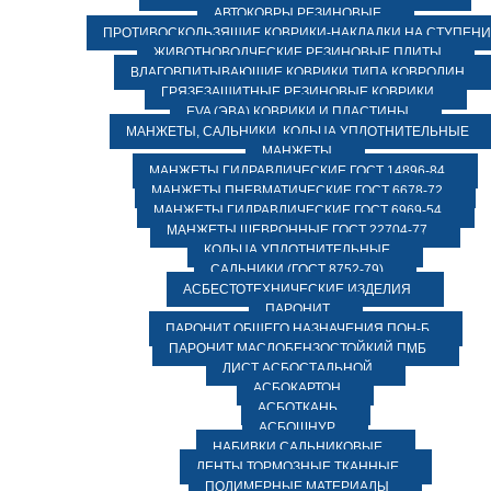
АВТОКОВРЫ РЕЗИНОВЫЕ
ПРОТИВОСКОЛЬЗЯЩИЕ КОВРИКИ-НАКЛАДКИ НА СТУПЕН
ЖИВОТНОВОДЧЕСКИЕ РЕЗИНОВЫЕ ПЛИТЫ
ВЛАГОВПИТЫВАЮЩИЕ КОВРИКИ ТИПА КОВРОЛИН
ГРЯЗЕЗАЩИТНЫЕ РЕЗИНОВЫЕ КОВРИКИ
EVA (ЭВА) КОВРИКИ И ПЛАСТИНЫ
МАНЖЕТЫ, САЛЬНИКИ, КОЛЬЦА УПЛОТНИТЕЛЬНЫЕ
МАНЖЕТЫ
МАНЖЕТЫ ГИДРАВЛИЧЕСКИЕ ГОСТ 14896-84
МАНЖЕТЫ ПНЕВМАТИЧЕСКИЕ ГОСТ 6678-72
МАНЖЕТЫ ГИДРАВЛИЧЕСКИЕ ГОСТ 6969-54
МАНЖЕТЫ ШЕВРОННЫЕ ГОСТ 22704-77
КОЛЬЦА УПЛОТНИТЕЛЬНЫЕ
САЛЬНИКИ (ГОСТ 8752-79)
АСБЕСТОТЕХНИЧЕСКИЕ ИЗДЕЛИЯ
ПАРОНИТ
ПАРОНИТ ОБЩЕГО НАЗНАЧЕНИЯ ПОН-Б
ПАРОНИТ МАСЛОБЕНЗОСТОЙКИЙ ПМБ
ЛИСТ АСБОСТАЛЬНОЙ
АСБОКАРТОН
АСБОТКАНЬ
АСБОШНУР
НАБИВКИ САЛЬНИКОВЫЕ
ЛЕНТЫ ТОРМОЗНЫЕ ТКАННЫЕ
ПОЛИМЕРНЫЕ МАТЕРИАЛЫ