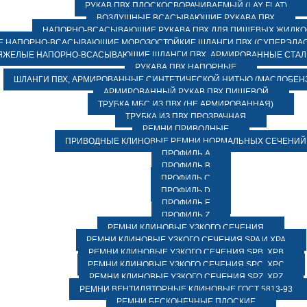
РУКАВ ПВХ ПЛОСКОСВОРАЧИВАЕМЫЙ (LAY FLAT)
ВОЗДУШНЫЕ ВСАСЫВАЮЩИЕ РУКАВА ПВХ
НАПОРНО-ВСАСЫВАЮЩИЕ РУКАВА ПВХ ДЛЯ ПИЩЕВЫХ ЖИДК
 НАПОРНО-ВСАСЫВАЮЩИЕ МОРОЗОСТОЙКИЕ ШЛАНГИ ПВХ (СУПЕРЭЛАС
ЯЖЕЛЫЕ НАПОРНО-ВСАСЫВАЮЩИЕ ШЛАНГИ ПВХ, АРМИРОВАННЫЕ СТА
РУКАВА ПВХ НАПОРНЫЕ
ШЛАНГИ ПВХ, АРМИРОВАННЫЕ СИНТЕТИЧЕСКОЙ НИТЬЮ (МАСЛОБЕН
АРМИРОВАННЫЙ РУКАВ ПВХ ПИЩЕВОЙ
ТРУБКА МБС ИЗ ПВХ (НЕ АРМИРОВАННАЯ)
ТРУБКА ИЗ ПВХ ПРОЗРАЧНАЯ
РЕМНИ ПРИВОДНЫЕ
ПРИВОДНЫЕ КЛИНОВЫЕ РЕМНИ НОРМАЛЬНЫХ СЕЧЕНИЙ
ПРОФИЛЬ A
ПРОФИЛЬ B
ПРОФИЛЬ C
ПРОФИЛЬ D
ПРОФИЛЬ E
ПРОФИЛЬ Z
РЕМНИ КЛИНОВЫЕ УЗКОГО СЕЧЕНИЯ
РЕМНИ КЛИНОВЫЕ УЗКОГО СЕЧЕНИЯ SPA И XPA
РЕМНИ КЛИНОВЫЕ УЗКОГО СЕЧЕНИЯ SPB, XPB
РЕМНИ КЛИНОВЫЕ УЗКОГО СЕЧЕНИЯ SPC, XPC
РЕМНИ КЛИНОВЫЕ УЗКОГО СЕЧЕНИЯ SPZ, XPZ
РЕМНИ ВЕНТИЛЯТОРНЫЕ КЛИНОВЫЕ ГОСТ 5813-93
РЕМНИ БЕСКОНЕЧНЫЕ ПЛОСКИЕ