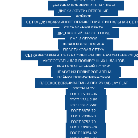
ЭЛЕКТРОДЫ
EVA (ЭВА) КОВРИКИ И ПЛАСТИНЫ
ДИСКИ (КРУГИ) ОТРЕЗНЫЕ
ВОЙЛОК
СЕТКА ДЛЯ АВАРИЙНОГО ОГРАЖДЕНИЯ, СИГНАЛЬНАЯ СЕТ
СИГНАЛЬНАЯ ЛЕНТА
ДРЕНАЖНЫЙ НАСОС ГНОМ.
САД И ОГОРОД
ШЛАНГИ ДЛЯ ПОЛИВА
ПЛАСТИКОВАЯ СЕТКА
СЕТКА ФАСАДНАЯ. СЕТКА СОЛНЦЕЗАЩИТНАЯ (ЗАТЕНЯЮЩАЯ
АКСЕССУАРЫ ДЛЯ ПОЛИВОЧНЫХ ШЛАНГОВ
ЛЕНТА “КАПЕЛЬНЫЙ ПОЛИВ”
ШПАГАТ ИЗ ПОЛИПРОПИЛЕНА
ПЛЁНКА ПОЛИЭТИЛЕНОВАЯ
ПЛОСКОСВОРАЧИВАЕМЫЙ ПВХ РУКАВ LAY FLAT
ГОСТЫ И ТУ
ГОСТ 15180-86
ГОСТ 1284.2-89
ГОСТ 1284.2-96
ГОСТ 6678-72
ГОСТ 7338-90
ГОСТ 8752-79
ГОСТ 10362-76
ГОСТ 10354-82