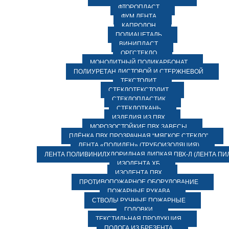
ФТОРОПЛАСТ
ФУМ ЛЕНТА
КАПРОЛОН
ПОЛИАЦЕТАЛЬ
ВИНИПЛАСТ
ОРГСТЕКЛО
МОНОЛИТНЫЙ ПОЛИКАРБОНАТ
ПОЛИУРЕТАН ЛИСТОВОЙ И СТЕРЖНЕВОЙ
ТЕКСТОЛИТ
СТЕКЛОТЕКСТОЛИТ
СТЕКЛОПЛАСТИК
СТЕКЛОТКАНЬ
ИЗДЕЛИЯ ИЗ ПВХ
МОРОЗОСТОЙКИЕ ПВХ ЗАВЕСЫ
ПЛЁНКА ПВХ ПРОЗРАЧНАЯ “МЯГКОЕ СТЕКЛО”
ЛЕНТА «ПОЛИЛЕН» (ТРУБОИЗОЛЯЦИЯ)
ЛЕНТА ПОЛИВИНИЛХЛОРИДНАЯ ЛИПКАЯ ПВХ-Л (ЛЕНТА ПИ
ИЗОЛЕНТА ХБ
ИЗОЛЕНТА ПВХ
ПРОТИВОПОЖАРНОЕ ОБОРУДОВАНИЕ
ПОЖАРНЫЕ РУКАВА
СТВОЛЫ РУЧНЫЕ ПОЖАРНЫЕ
ГОЛОВКИ
ТЕКСТИЛЬНАЯ ПРОДУКЦИЯ
ПОЛОГА ИЗ БРЕЗЕНТА