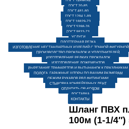
ГОСТ 14896-84
ГОСТ 20-85
ГОСТ 481-80
ГОСТ 1284.1-89
ГОСТ 18829-73
ГОСТ 5398-76
ГОСТ 9833-73
УСЛУГИ
ПЛОТТЕРНАЯ РЕЗКА
ИЗГОТОВЛЕНИЕ НЕСТАНДАРТНЫХ ИЗДЕЛИЙ С ТОЧНОЙ ФИГУРНОЙ
ПРОИЗВОДСТВО ПРОКЛАДОК И УПЛОТНИТЕЛЕЙ
ИЗГОТОВЛЕНИЕ РЕДКИХ ПРОКЛАДОК
ИЗГОТОВЛЕНИЕ ЛОЖЕМЕНТОВ
ВЫРЕЗАНИЕ ТРАФАРЕТОВ И ВЫТЫНАНОК К ПРАЗДНИКАМ
ПОЛОГА, ГАРАЖНЫЕ ШТОРЫ ПО ВАШИМ РАЗМЕРАМ
ОБЖИМ РУКАВОВ РВД ФИТИНГАМИ
СТЫКОВКА КОНВЕЙЕРНЫХ ЛЕНТ
ОПЛАТИТЬ QR-КОДОМ
ДОСТАВКА
КОНТАКТЫ
Шланг ПВХ п
100м (1-1/4″)