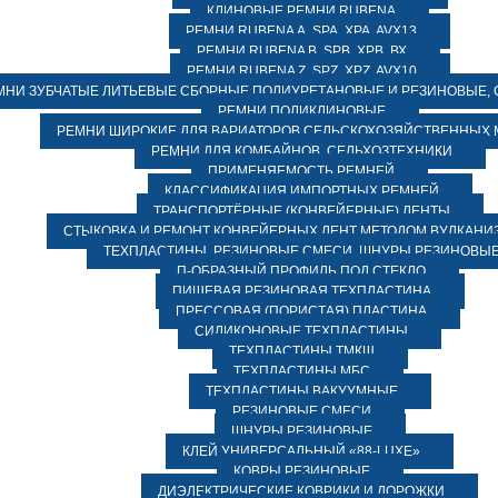
КЛИНОВЫЕ РЕМНИ RUBENA
РЕМНИ RUBENA А, SPA, XPA, AVX13
РЕМНИ RUBENA В, SPВ, ХPВ, ВХ
РЕМНИ RUBENA Z, SPZ, XPZ, AVX10
МНИ ЗУБЧАТЫЕ ЛИТЬЕВЫЕ СБОРНЫЕ ПОЛИУРЕТАНОВЫЕ И РЕЗИНОВЫЕ, 
РЕМНИ ПОЛИКЛИНОВЫЕ
РЕМНИ ШИРОКИЕ ДЛЯ ВАРИАТОРОВ СЕЛЬСКОХОЗЯЙСТВЕННЫХ
РЕМНИ ДЛЯ КОМБАЙНОВ, СЕЛЬХОЗТЕХНИКИ
ПРИМЕНЯЕМОСТЬ РЕМНЕЙ
КЛАССИФИКАЦИЯ ИМПОРТНЫХ РЕМНЕЙ
ТРАНСПОРТЁРНЫЕ (КОНВЕЙЕРНЫЕ) ЛЕНТЫ
СТЫКОВКА И РЕМОНТ КОНВЕЙЕРНЫХ ЛЕНТ МЕТОДОМ ВУЛКАНИ
ТЕХПЛАСТИНЫ, РЕЗИНОВЫЕ СМЕСИ, ШНУРЫ РЕЗИНОВЫ
П-ОБРАЗНЫЙ ПРОФИЛЬ ПОД СТЕКЛО
ПИЩЕВАЯ РЕЗИНОВАЯ ТЕХПЛАСТИНА
ПРЕССОВАЯ (ПОРИСТАЯ) ПЛАСТИНА
СИЛИКОНОВЫЕ ТЕХПЛАСТИНЫ
ТЕХПЛАСТИНЫ ТМКЩ
ТЕХПЛАСТИНЫ МБС
ТЕХПЛАСТИНЫ ВАКУУМНЫЕ
РЕЗИНОВЫЕ СМЕСИ
ШНУРЫ РЕЗИНОВЫЕ
КЛЕЙ УНИВЕРСАЛЬНЫЙ «88-LUXE»
КОВРЫ РЕЗИНОВЫЕ
ДИЭЛЕКТРИЧЕСКИЕ КОВРИКИ И ДОРОЖКИ