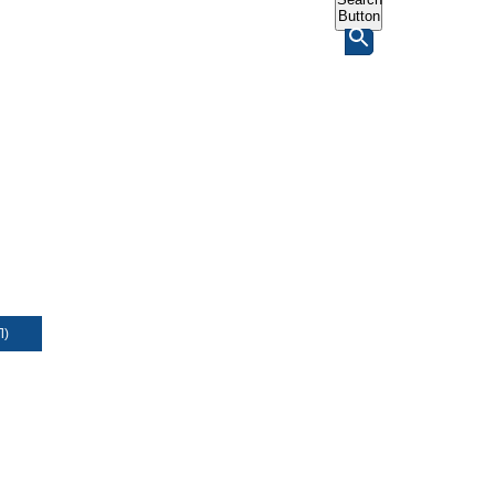
Button
Л)