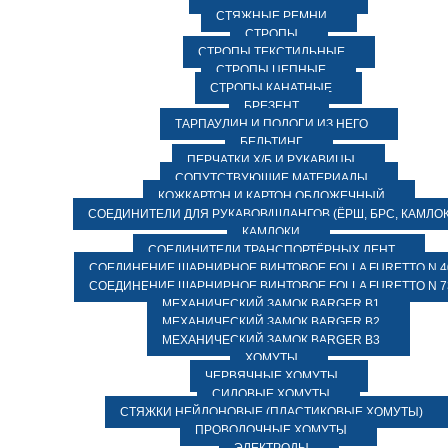
СТЯЖНЫЕ РЕМНИ
СТРОПЫ
СТРОПЫ ТЕКСТИЛЬНЫЕ
СТРОПЫ ЦЕПНЫЕ
СТРОПЫ КАНАТНЫЕ
БРЕЗЕНТ
ТАРПАУЛИН И ПОЛОГИ ИЗ НЕГО
БЕЛЬТИНГ
ПЕРЧАТКИ Х/Б И РУКАВИЦЫ
СОПУТСТВУЮЩИЕ МАТЕРИАЛЫ
КОЖКАРТОН И КАРТОН ОБЛОЖЕЧНЫЙ
СОЕДИНИТЕЛИ ДЛЯ РУКАВОВ/ШЛАНГОВ (ЁРШ, БРС, КАМЛОК
КАМЛОКИ
СОЕДИНИТЕЛИ ТРАНСПОРТЁРНЫХ ЛЕНТ
СОЕДИНЕНИЕ ШАРНИРНОЕ ВИНТОВОЕ FOLLA FURETTO N 4
СОЕДИНЕНИЕ ШАРНИРНОЕ ВИНТОВОЕ FOLLA FURETTO N 7
МЕХАНИЧЕСКИЙ ЗАМОК BARGER B1
МЕХАНИЧЕСКИЙ ЗАМОК BARGER B2
МЕХАНИЧЕСКИЙ ЗАМОК BARGER B3
ХОМУТЫ
ЧЕРВЯЧНЫЕ ХОМУТЫ
СИЛОВЫЕ ХОМУТЫ
СТЯЖКИ НЕЙЛОНОВЫЕ (ПЛАСТИКОВЫЕ ХОМУТЫ)
ПРОВОЛОЧНЫЕ ХОМУТЫ