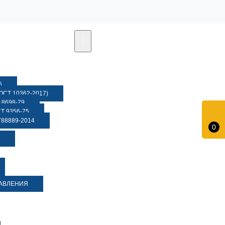
6
СТ 10362-2017)
8698-79
 9356-75
88889-2014
0
ДАВЛЕНИЯ