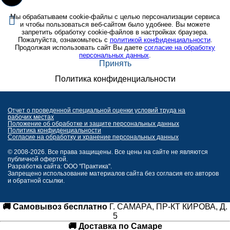
Мы обрабатываем cookie-файлы с целью персонализации сервиса
и чтобы пользоваться веб-сайтом было удобнее. Вы можете
запретить обработку cookie-файлов в настройках браузера.
Пожалуйста, ознакомьтесь с
политикой конфиденциальности
.
Продолжая использовать сайт Вы даете
согласие на обработку
персональных данных
.
Принять
Политика конфиденциальности
Отчет о проведенной специальной оценки условий труда на
рабочих местах
Положение об обработке и защите персональных данных
Политика конфиденциальности
Согласие на обработку и хранение персональных данных
© 2008-2026. Все права защищены. Все цены на сайте не являются
публичной офертой.
Разработка сайта: ООО "Практика".
Запрещено использование материалов сайта без согласия его авторов
и обратной ссылки.
🚚 Самовывоз бесплатно
Г. САМАРА, ПР-КТ КИРОВА, Д.
5
🚚 Доставка по Самаре